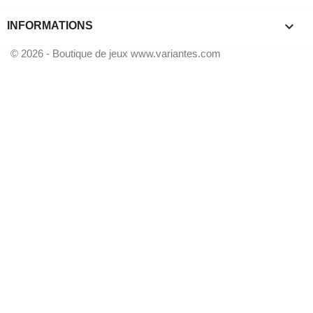
keyboard_arrow_down
INFORMATIONS
© 2026 - Boutique de jeux www.variantes.com