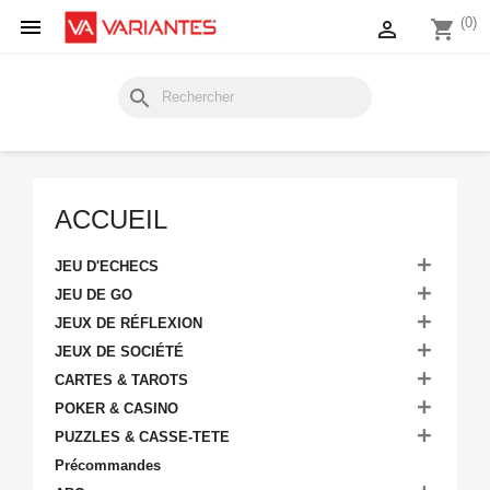

(0)

shopping_cart
search
ACCUEIL

JEU D'ECHECS

JEU DE GO

JEUX DE RÉFLEXION

JEUX DE SOCIÉTÉ

CARTES & TAROTS

POKER & CASINO

PUZZLES & CASSE-TETE
Précommandes