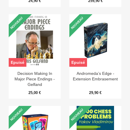
24,90 €
259,90 €
NOUVEAU
NOUVEAU
Epuisé
Epuisé
Decision Making In
Andromeda’s Edge -
Major Piece Endings -
Extension Embrasement
Gelfand
25,00 €
29,90 €
NOUVEAU
NOUVEAU