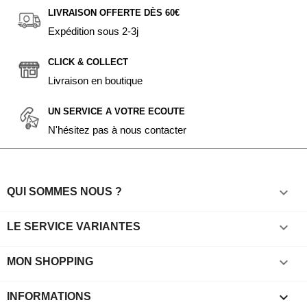
LIVRAISON OFFERTE DÈS 60€
Expédition sous 2-3j
CLICK & COLLECT
Livraison en boutique
UN SERVICE A VOTRE ECOUTE
N'hésitez pas à nous contacter

QUI SOMMES NOUS ?

LE SERVICE VARIANTES

MON SHOPPING
keyboard_arrow_down
INFORMATIONS