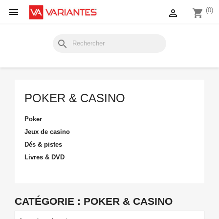

(0)

shopping_cart
search
POKER & CASINO
Poker
Jeux de casino
Dés & pistes
Livres & DVD
CATÉGORIE : POKER & CASINO