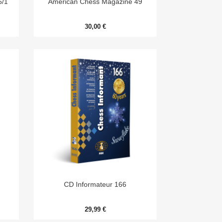
6/1
American Chess Magazine 49
30,00 €

Aperçu rapide
CD Informateur 166
29,99 €