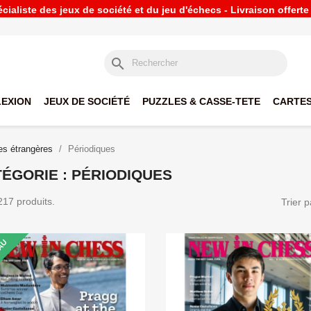
ialiste des jeux de société et du jeu d'échecs - Livraison offert
search
LEXION
JEUX DE SOCIÉTÉ
PUZZLES & CASSE-TETE
CARTES
s étrangères
Périodiques
ÉGORIE : PÉRIODIQUES
 217 produits.
Trier p
AU