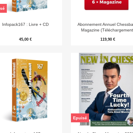
sé


Aperçu rapide
Aperçu rapide
Infopack167 : Livre + CD
Abonnement Annuel Chessb
Magazine (Téléchargement
45,00 €
119,90 €
Epuisé


Aperçu rapide
Aperçu rapide