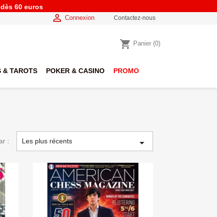
e dès 60 euros

Connexion
Contactez-nous
shopping_cart
Panier
(0)
 & TAROTS
POKER & CASINO
PROMO
ar :
Les plus récents
