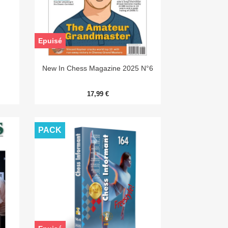
Epuisé

Aperçu rapide
New In Chess Magazine 2025 N°6
17,99 €
PACK