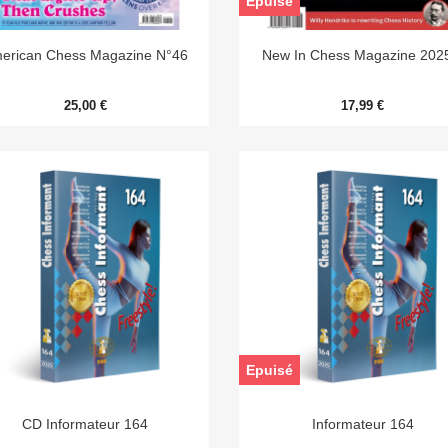
Epuisé


Aperçu rapide
Aperçu rapide
erican Chess Magazine N°46
New In Chess Magazine 202
25,00 €
17,99 €
Epuisé


Aperçu rapide
Aperçu rapide
CD Informateur 164
Informateur 164