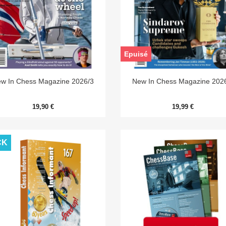
Epuisé


Aperçu rapide
Aperçu rapide
w In Chess Magazine 2026/3
New In Chess Magazine 202
19,90 €
19,99 €
CK