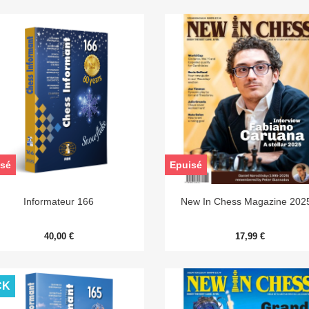
sé
Epuisé


Aperçu rapide
Aperçu rapide
Informateur 166
New In Chess Magazine 202
40,00 €
17,99 €
CK