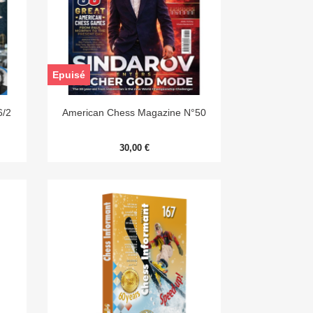
Epuisé

Aperçu rapide
6/2
American Chess Magazine N°50
30,00 €