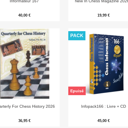
Informateur 167
New In Chess Magazine 202
40,00 €
19,99 €
PACK
Epuisé


Aperçu rapide
Aperçu rapide
rterly For Chess History 2026
Infopack166 : Livre + CD
36,95 €
45,00 €