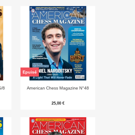
Epuisé

Aperçu rapide
5/8
American Chess Magazine N°48
25,00 €