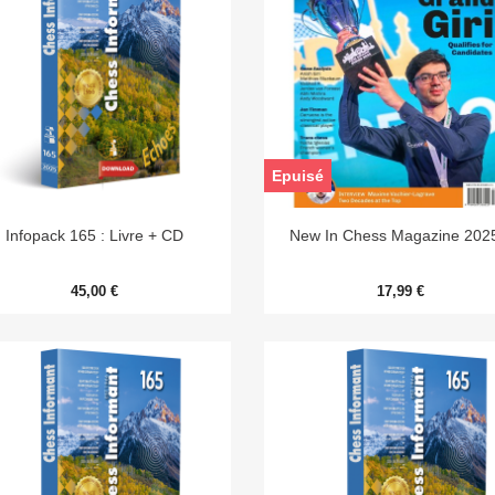
Epuisé


Aperçu rapide
Aperçu rapide
Infopack 165 : Livre + CD
New In Chess Magazine 202
45,00 €
17,99 €