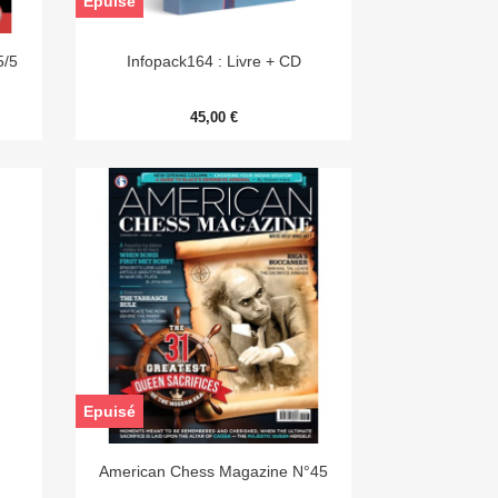
Epuisé

Aperçu rapide
5/5
Infopack164 : Livre + CD
45,00 €
Epuisé

Aperçu rapide
American Chess Magazine N°45