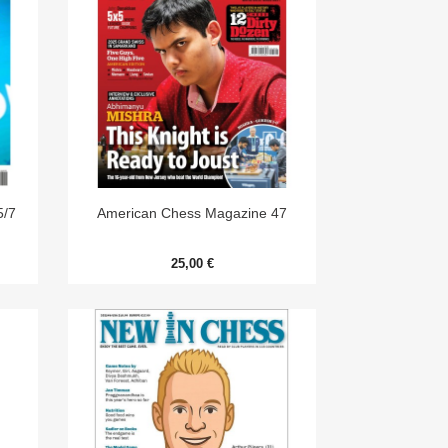

Aperçu rapide
5/7
American Chess Magazine 47
25,00 €