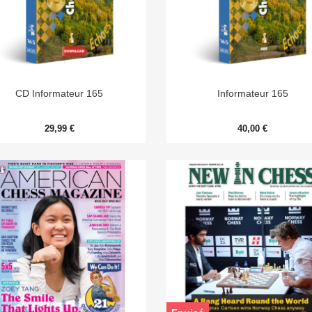


Aperçu rapide
Aperçu rapide
CD Informateur 165
Informateur 165
29,99 €
40,00 €