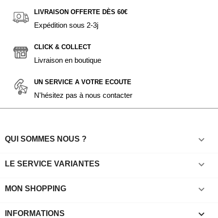
LIVRAISON OFFERTE DÈS 60€
Expédition sous 2-3j
CLICK & COLLECT
Livraison en boutique
UN SERVICE A VOTRE ECOUTE
N'hésitez pas à nous contacter

QUI SOMMES NOUS ?

LE SERVICE VARIANTES

MON SHOPPING
keyboard_arrow_down
INFORMATIONS