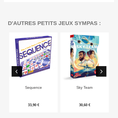
D'AUTRES PETITS JEUX SYMPAS :
Ep
Sequence
Sky Team
33,90 €
30,60 €