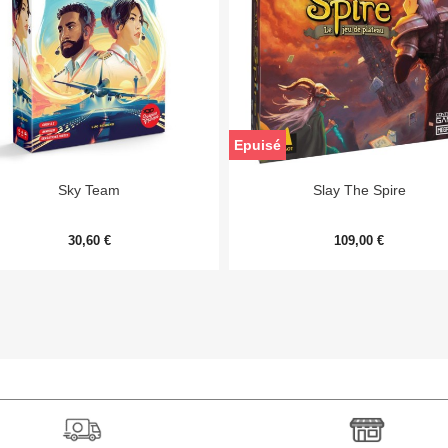
Epuisé


Aperçu rapide
Aperçu rapide
Sky Team
Slay The Spire
30,60 €
109,00 €