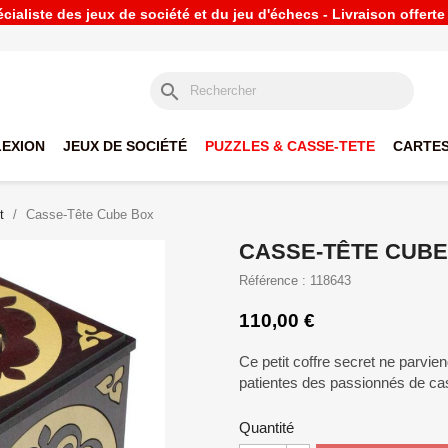
ialiste des jeux de société et du jeu d'échecs - Livraison offert
search
LEXION
JEUX DE SOCIÉTÉ
PUZZLES & CASSE-TETE
CARTES
t
Casse-Tête Cube Box
CASSE-TÊTE CUBE
Référence : 118643
110,00 €
Ce petit coffre secret ne parvie
patientes des passionnés de cass
Quantité