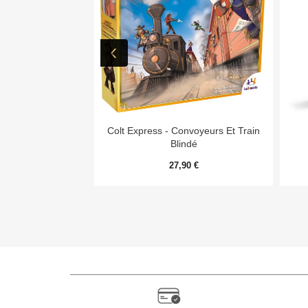

Aperçu rapide
Colt Express - Convoyeurs Et Train
Blindé
27,90 €