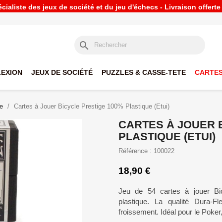
ialiste des jeux de société et du jeu d'échecs - Livraison offert
search
LEXION
JEUX DE SOCIÉTÉ
PUZZLES & CASSE-TETE
CARTES
le
Cartes à Jouer Bicycle Prestige 100% Plastique (Etui)
CARTES À JOUER 
PLASTIQUE (ETUI)
Référence : 100022
18,90 €
Jeu de 54 cartes à jouer Bi
plastique. La qualité Dura-
froissement. Idéal pour le Poker