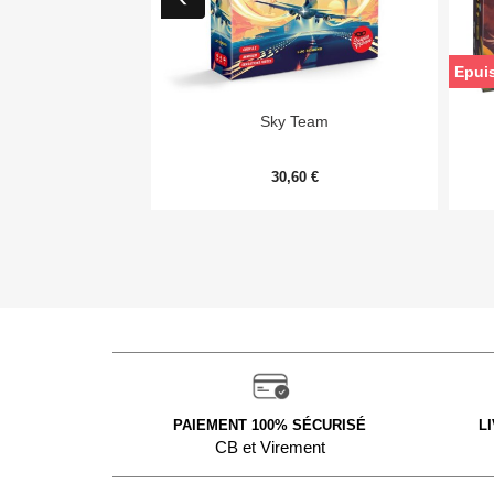
Epui

Aperçu rapide
Sky Team
30,60 €
PAIEMENT 100% SÉCURISÉ
L
CB et Virement