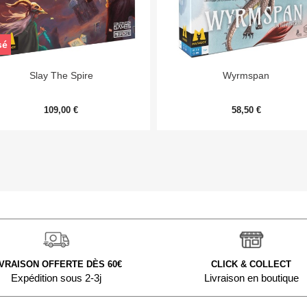
sé


Aperçu rapide
Aperçu rapide
Slay The Spire
Wyrmspan
109,00 €
58,50 €
IVRAISON OFFERTE DÈS 60€
CLICK & COLLECT
Expédition sous 2-3j
Livraison en boutique