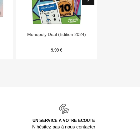


Aperçu rapide
Aper
Monopoly Deal (Edition 2024)
Harm
9,99 €
32,
UN SERVICE A VOTRE ECOUTE
N'hésitez pas à nous contacter