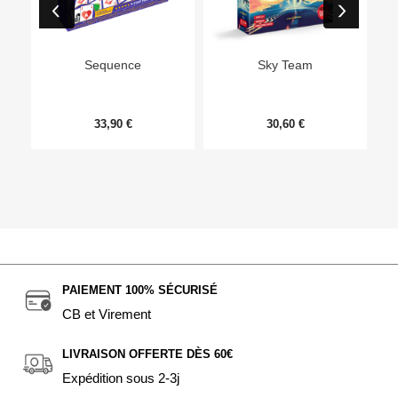
Ep
Sequence
Sky Team
33,90 €
30,60 €
PAIEMENT 100% SÉCURISÉ
CB et Virement
LIVRAISON OFFERTE DÈS 60€
Expédition sous 2-3j