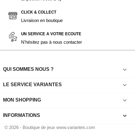
CLICK & COLLECT
Livraison en boutique
UN SERVICE A VOTRE ECOUTE
N'hésitez pas à nous contacter

QUI SOMMES NOUS ?

LE SERVICE VARIANTES

MON SHOPPING
keyboard_arrow_down
INFORMATIONS
© 2026 - Boutique de jeux www.variantes.com