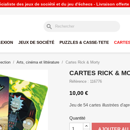
ialiste des jeux de société et du jeu d'échecs - Livraison offert
search
LEXION
JEUX DE SOCIÉTÉ
PUZZLES & CASSE-TETE
CARTES
lection
Arts, cinéma et littérature
Cartes Rick & Morty
CARTES RICK & M
Référence : 116776
10,00 €
Jeu de 54 cartes illustrées d'ap
Quantité
AJOUTER AU 