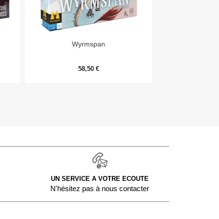


Aperçu rapide
Aper
Wyrmspan
Monopoly Deal
58,50 €
9,
UN SERVICE A VOTRE ECOUTE
N'hésitez pas à nous contacter