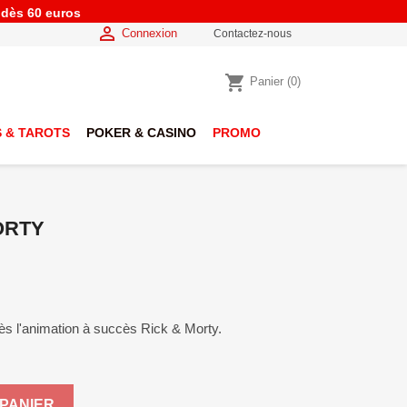
e dès 60 euros

Connexion
Contactez-nous
shopping_cart
Panier
(0)
 & TAROTS
POKER & CASINO
PROMO
ORTY
rès l'animation à succès Rick & Morty.
PANIER