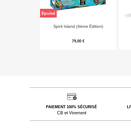
Epuisé

Aperçu rapide
Spirit Island (4ème Édition)
79,00 €
PAIEMENT 100% SÉCURISÉ
L
CB et Virement