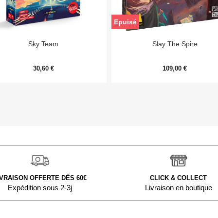
Epuisé


Aperçu rapide
Aperçu rapide
Sky Team
Slay The Spire
30,60 €
109,00 €
IVRAISON OFFERTE DÈS 60€
CLICK & COLLECT
Expédition sous 2-3j
Livraison en boutique