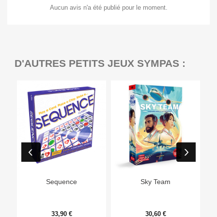
Aucun avis n'a été publié pour le moment.
D'AUTRES PETITS JEUX SYMPAS :
Ep
Sequence
Sky Team
33,90 €
30,60 €