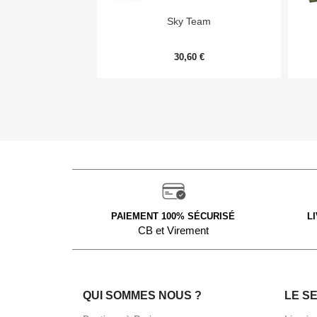

Aperçu rapide
Sky Team
30,60 €
PAIEMENT 100% SÉCURISÉ
L
CB et Virement
QUI SOMMES NOUS ?
LE S