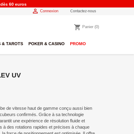
e dès 60 euros

Connexion
Contactez-nous
shopping_cart
Panier
(0)
 & TAROTS
POKER & CASINO
PROMO
LEV UV
e de vitesse haut de gamme conçu aussi bien
 cubeurs confirmés. Grâce à sa technologie
antit une expérience de résolution fluide et
s à des rotations rapides et précises à chaque
 la force de positionnement est optimisée. Il offre