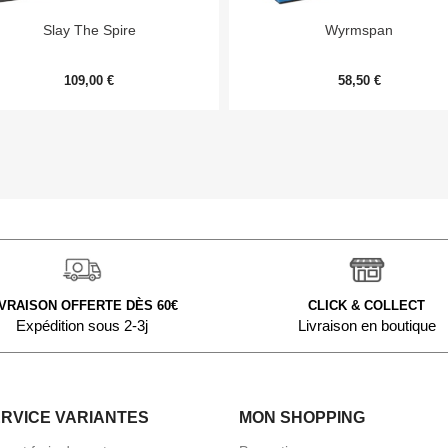


Aperçu rapide
Aperçu rapide
Slay The Spire
Wyrmspan
109,00 €
58,50 €
IVRAISON OFFERTE DÈS 60€
CLICK & COLLECT
Expédition sous 2-3j
Livraison en boutique
ERVICE VARIANTES
MON SHOPPING