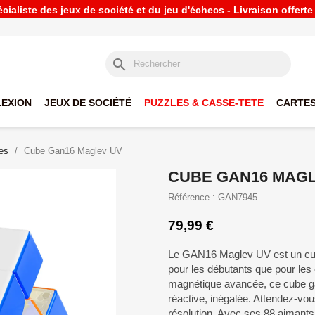
ialiste des jeux de société et du jeu d'échecs - Livraison offert
search
LEXION
JEUX DE SOCIÉTÉ
PUZZLES & CASSE-TETE
CARTES
es
Cube Gan16 Maglev UV
CUBE GAN16 MAG
Référence : GAN7945
79,99 €
Le GAN16 Maglev UV est un cub
pour les débutants que pour les
magnétique avancée, ce cube gar
réactive, inégalée. Attendez-vou
résolution. Avec ses 88 aimants,