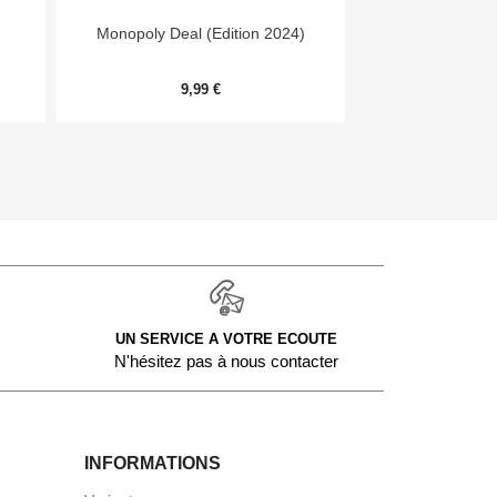


Aperçu rapide
Aper
Monopoly Deal (Edition 2024)
Day
9,99 €
54,
UN SERVICE A VOTRE ECOUTE
N'hésitez pas à nous contacter
INFORMATIONS