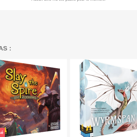
AS :
sé