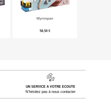


Aperçu rapide
Aper
Wyrmspan
Monopoly Deal
58,50 €
9,
UN SERVICE A VOTRE ECOUTE
N'hésitez pas à nous contacter