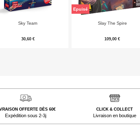
Epuisé


Aperçu rapide
Aperçu rapide
Sky Team
Slay The Spire
30,60 €
109,00 €
IVRAISON OFFERTE DÈS 60€
CLICK & COLLECT
Expédition sous 2-3j
Livraison en boutique