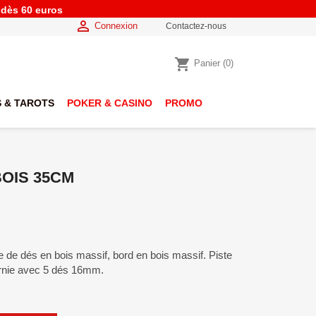
e dès 60 euros

Connexion
Contactez-nous
shopping_cart
Panier
(0)
 & TAROTS
POKER & CASINO
PROMO
BOIS 35CM
e de dés en bois massif, bord en bois massif. Piste
urnie avec 5 dés 16mm.