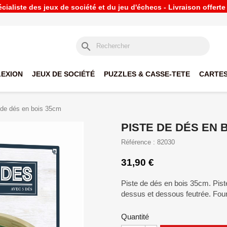
ialiste des jeux de société et du jeu d'échecs - Livraison offert
search
LEXION
JEUX DE SOCIÉTÉ
PUZZLES & CASSE-TETE
CARTES
 de dés en bois 35cm
PISTE DE DÉS EN 
Référence : 82030
31,90 €
Piste de dés en bois 35cm. Pist
dessus et dessous feutrée. Fo
Quantité