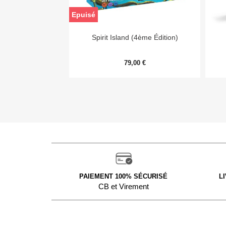
Epuisé

Aperçu rapide
Spirit Island (4ème Édition)
79,00 €
PAIEMENT 100% SÉCURISÉ
L
CB et Virement