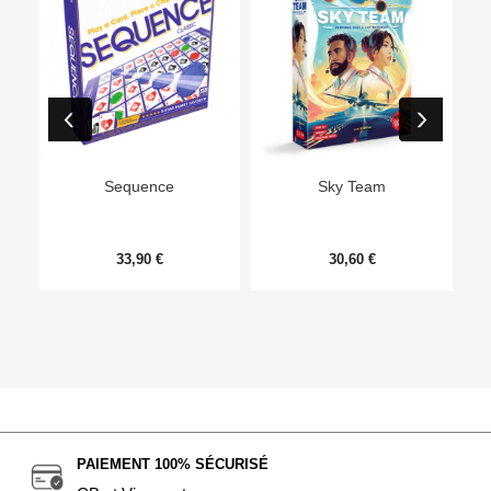
Ep
Sequence
Sky Team
33,90 €
30,60 €
PAIEMENT 100% SÉCURISÉ