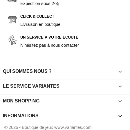
Expédition sous 2-3j
CLICK & COLLECT
Livraison en boutique
UN SERVICE A VOTRE ECOUTE
N'hésitez pas à nous contacter

QUI SOMMES NOUS ?

LE SERVICE VARIANTES

MON SHOPPING
keyboard_arrow_down
INFORMATIONS
© 2026 - Boutique de jeux www.variantes.com