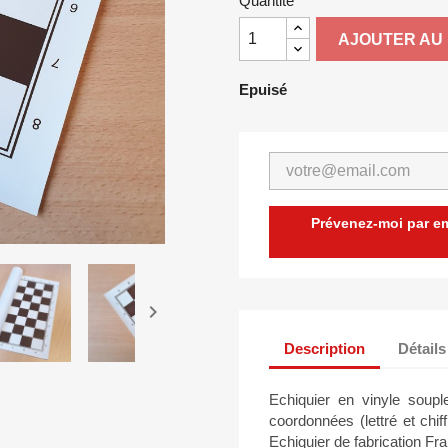
Quantité
AJOUTER AU 
Epuisé
Prévenez-moi par ema

Description
Détails
Echiquier en vinyle souple
coordonnées (lettré et chiff
Echiquier de fabrication 