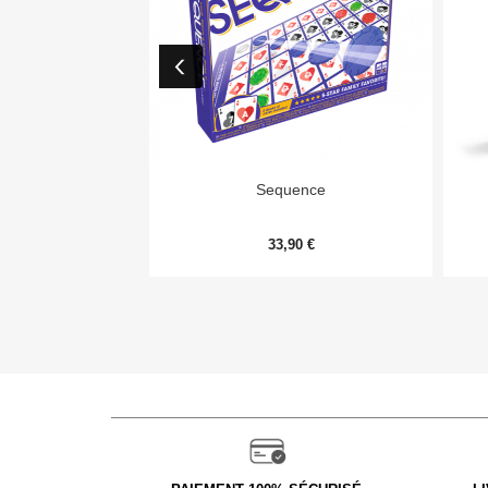

Aperçu rapide
Sequence
33,90 €