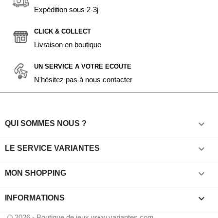
Expédition sous 2-3j
CLICK & COLLECT
Livraison en boutique
UN SERVICE A VOTRE ECOUTE
N'hésitez pas à nous contacter

QUI SOMMES NOUS ?

LE SERVICE VARIANTES

MON SHOPPING
keyboard_arrow_down
INFORMATIONS
© 2026 - Boutique de jeux www.variantes.com