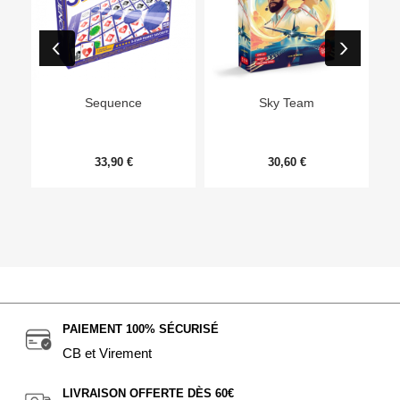
Ep
Sequence
Sky Team
33,90 €
30,60 €
PAIEMENT 100% SÉCURISÉ
CB et Virement
LIVRAISON OFFERTE DÈS 60€