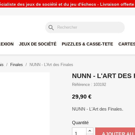
ialiste des jeux de société et du jeu d'échecs - Livraison offert
search
LEXION
JEUX DE SOCIÉTÉ
PUZZLES & CASSE-TETE
CARTES
is
Finales
NUNN - L'Art des Finales
NUNN - L'ART DES
Référence : 103192
29,90 €
NUNN - L'Art des Finales.
Quantité
AJOUTER AU 