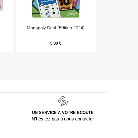


Aperçu rapide
Aper
Monopoly Deal (Edition 2024)
Day
9,99 €
54,
UN SERVICE A VOTRE ECOUTE
N'hésitez pas à nous contacter