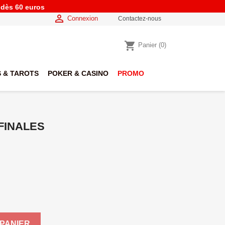
e dès 60 euros

Connexion
Contactez-nous
shopping_cart
Panier
(0)
 & TAROTS
POKER & CASINO
PROMO
 FINALES
PANIER