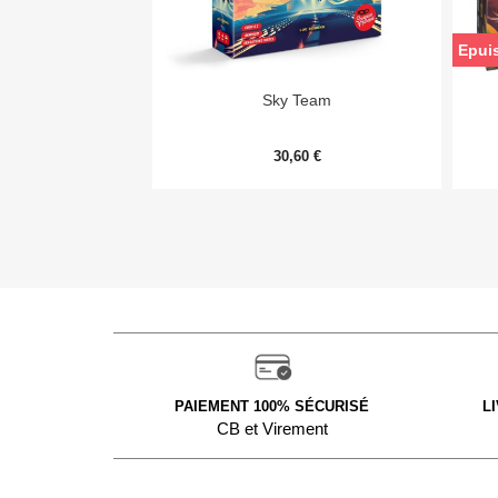
Epui

Aperçu rapide
Sky Team
30,60 €
PAIEMENT 100% SÉCURISÉ
L
CB et Virement