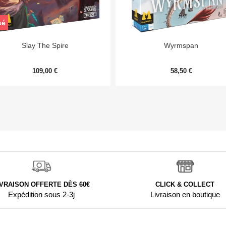
sé


Aperçu rapide
Aperçu rapide
Slay The Spire
Wyrmspan
109,00 €
58,50 €
IVRAISON OFFERTE DÈS 60€
CLICK & COLLECT
Expédition sous 2-3j
Livraison en boutique