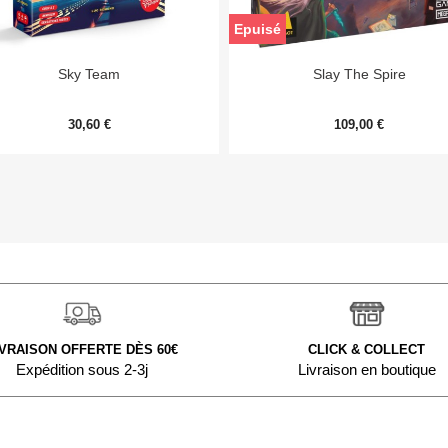
Epuisé


Aperçu rapide
Aperçu rapide
Sky Team
Slay The Spire
30,60 €
109,00 €
IVRAISON OFFERTE DÈS 60€
CLICK & COLLECT
Expédition sous 2-3j
Livraison en boutique