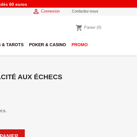
e dès 60 euros

Connexion
Contactez-nous
shopping_cart
Panier
(0)
 & TAROTS
POKER & CASINO
PROMO
CACITÉ AUX ÉCHECS
ecs.
PANIER