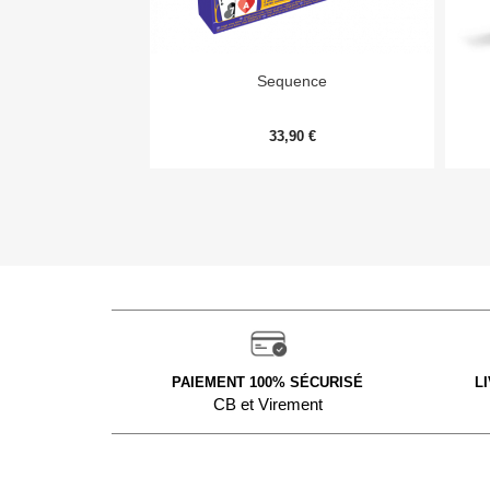

Aperçu rapide
Sequence
33,90 €
PAIEMENT 100% SÉCURISÉ
L
CB et Virement