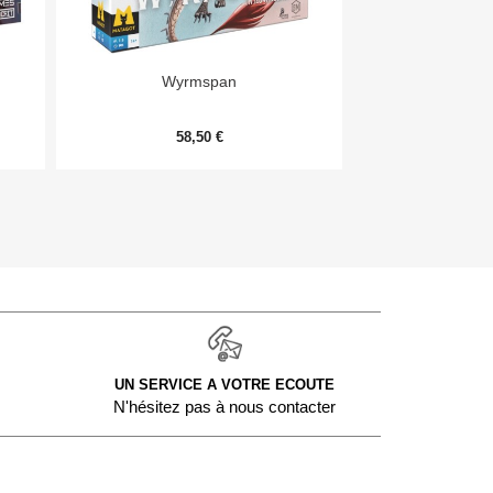


Aperçu rapide
Aper
Wyrmspan
Monopoly Deal
58,50 €
9,
UN SERVICE A VOTRE ECOUTE
N'hésitez pas à nous contacter