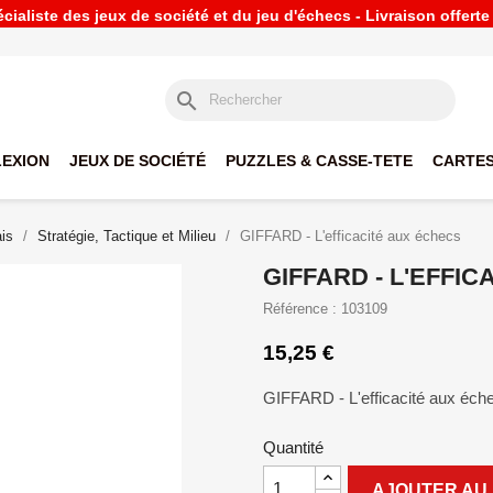
ialiste des jeux de société et du jeu d'échecs - Livraison offert
search
LEXION
JEUX DE SOCIÉTÉ
PUZZLES & CASSE-TETE
CARTES
is
Stratégie, Tactique et Milieu
GIFFARD - L'efficacité aux échecs
GIFFARD - L'EFFI
Référence : 103109
15,25 €
GIFFARD - L'efficacité aux éch
Quantité
AJOUTER AU 