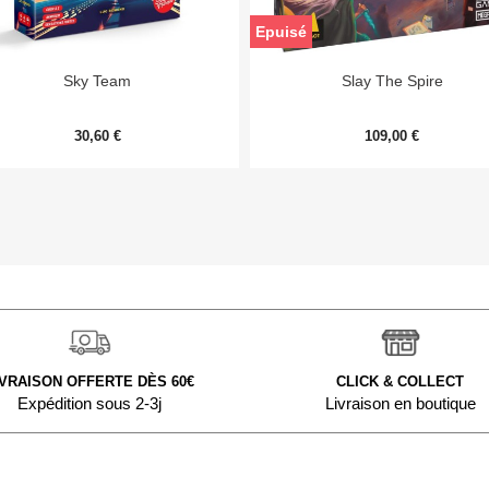
Epuisé


Aperçu rapide
Aperçu rapide
Sky Team
Slay The Spire
30,60 €
109,00 €
IVRAISON OFFERTE DÈS 60€
CLICK & COLLECT
Expédition sous 2-3j
Livraison en boutique