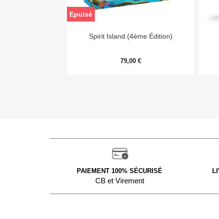
Epuisé

Aperçu rapide
Spirit Island (4ème Édition)
79,00 €
PAIEMENT 100% SÉCURISÉ
L
CB et Virement