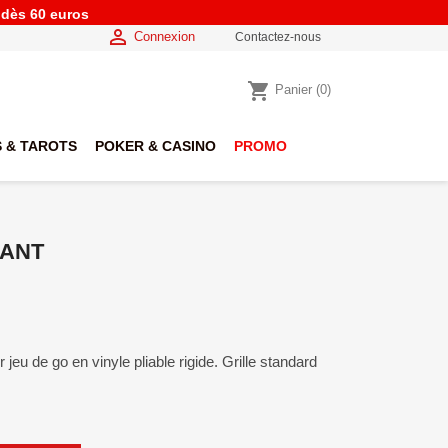
e dès 60 euros

Connexion
Contactez-nous
shopping_cart
Panier
(0)
 & TAROTS
POKER & CASINO
PROMO
IANT
 jeu de go en vinyle pliable rigide. Grille standard