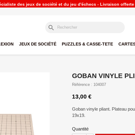
ialiste des jeux de société et du jeu d'échecs - Livraison offert
search
LEXION
JEUX DE SOCIÉTÉ
PUZZLES & CASSE-TETE
CARTES
GOBAN VINYLE PL
Référence : 104007
13,00 €
Goban vinyle pliant. Plateau pour
19x19.
Quantité