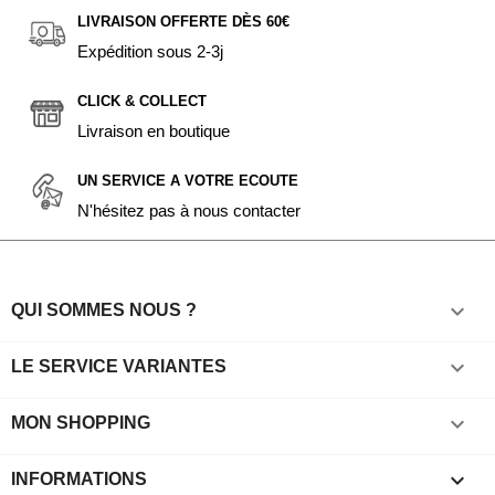
LIVRAISON OFFERTE DÈS 60€
Expédition sous 2-3j
CLICK & COLLECT
Livraison en boutique
UN SERVICE A VOTRE ECOUTE
N'hésitez pas à nous contacter

QUI SOMMES NOUS ?

LE SERVICE VARIANTES

MON SHOPPING
keyboard_arrow_down
INFORMATIONS