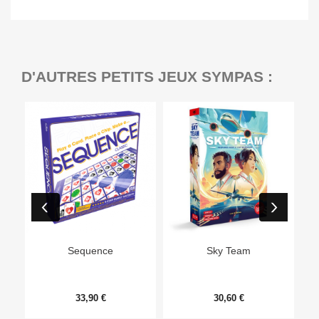
D'AUTRES PETITS JEUX SYMPAS :
Ep
Sequence
Sky Team
33,90 €
30,60 €