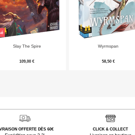
sé


Aperçu rapide
Aperçu rapide
Slay The Spire
Wyrmspan
109,00 €
58,50 €
IVRAISON OFFERTE DÈS 60€
CLICK & COLLECT