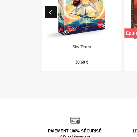
Epui

Aperçu rapide
Sky Team
30,60 €
PAIEMENT 100% SÉCURISÉ
L