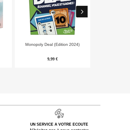


Aperçu rapide
Aper
Monopoly Deal (Edition 2024)
Day
9,99 €
54,
UN SERVICE A VOTRE ECOUTE