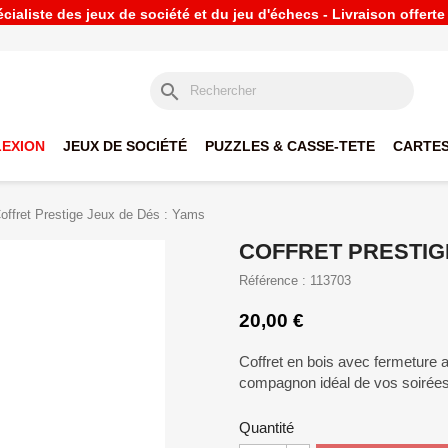
ialiste des jeux de société et du jeu d'échecs - Livraison offert
search
LEXION
JEUX DE SOCIÉTÉ
PUZZLES & CASSE-TETE
CARTES
offret Prestige Jeux de Dés : Yams
COFFRET PRESTIGE
Référence : 113703
20,00 €
Coffret en bois avec fermeture
compagnon idéal de vos soirées
Quantité