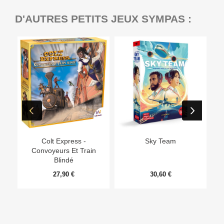
D'AUTRES PETITS JEUX SYMPAS :
Ep
Colt Express -
Sky Team
Convoyeurs Et Train
Blindé
27,90 €
30,60 €