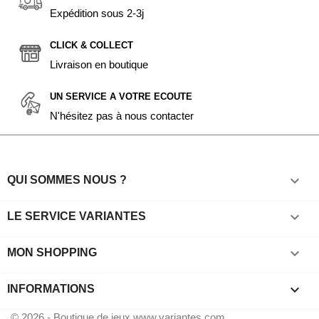
Expédition sous 2-3j
CLICK & COLLECT
Livraison en boutique
UN SERVICE A VOTRE ECOUTE
N'hésitez pas à nous contacter

QUI SOMMES NOUS ?

LE SERVICE VARIANTES

MON SHOPPING
keyboard_arrow_down
INFORMATIONS
© 2026 - Boutique de jeux www.variantes.com