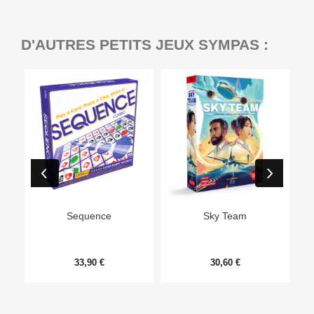
D'AUTRES PETITS JEUX SYMPAS :
Ep
Sequence
Sky Team
33,90 €
30,60 €