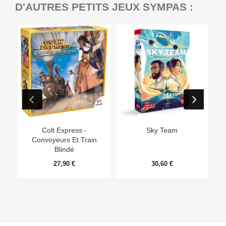
D'AUTRES PETITS JEUX SYMPAS :
Ep
Colt Express -
Sky Team
Convoyeurs Et Train
Blindé
27,90 €
30,60 €