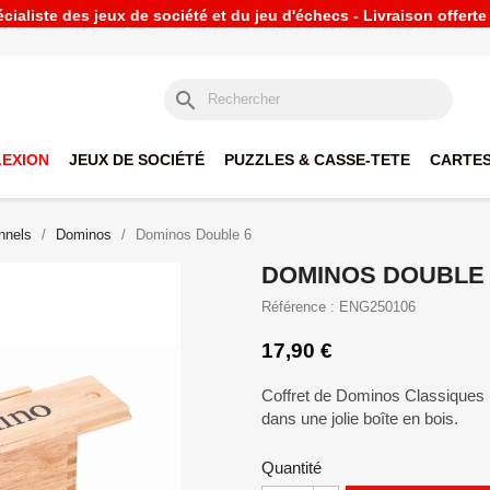
ialiste des jeux de société et du jeu d'échecs - Livraison offert
search
LEXION
JEUX DE SOCIÉTÉ
PUZZLES & CASSE-TETE
CARTES
onnels
Dominos
Dominos Double 6
DOMINOS DOUBLE 
Référence : ENG250106
17,90 €
Coffret de Dominos Classiques 
dans une jolie boîte en bois.
Quantité