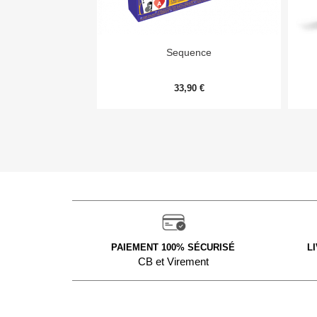

Aperçu rapide
Sequence
33,90 €
PAIEMENT 100% SÉCURISÉ
L
CB et Virement