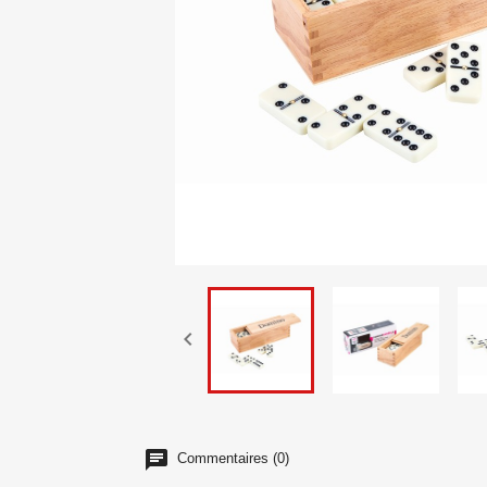

Commentaires (0)