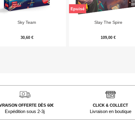
Epuisé


Aperçu rapide
Aperçu rapide
Sky Team
Slay The Spire
30,60 €
109,00 €
IVRAISON OFFERTE DÈS 60€
CLICK & COLLECT
Expédition sous 2-3j
Livraison en boutique