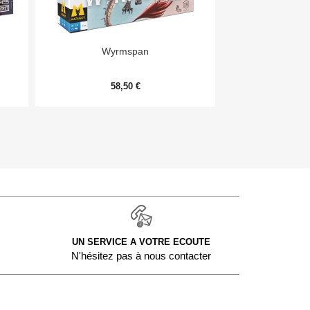


Aperçu rapide
Aper
Wyrmspan
Monopoly Deal
58,50 €
9,
UN SERVICE A VOTRE ECOUTE
N'hésitez pas à nous contacter