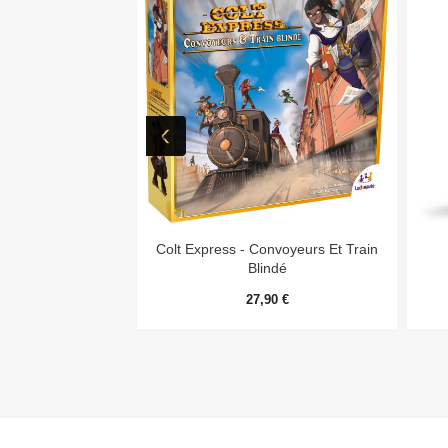

Aperçu rapide
Colt Express - Convoyeurs Et Train
Blindé
27,90 €