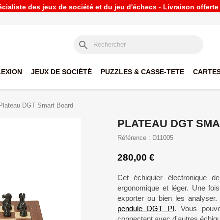
ialiste des jeux de société et du jeu d'échecs - Livraison offert
search
LEXION
JEUX DE SOCIÉTÉ
PUZZLES & CASSE-TETE
CARTES
Plateau DGT Smart Board
PLATEAU DGT SM
Référence : D11005
280,00 €
Cet échiquier électronique
ergonomique et léger. Une fois
exporter ou bien les analyser
pendule DGT PI
. Vous pouve
connectant avec d'autres échiq