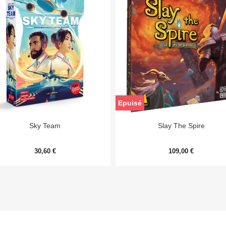
Epuisé


Aperçu rapide
Aperçu rapide
Sky Team
Slay The Spire
30,60 €
109,00 €