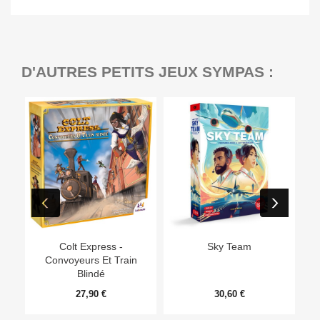
D'AUTRES PETITS JEUX SYMPAS :
Ep
Colt Express -
Sky Team
Convoyeurs Et Train
Blindé
27,90 €
30,60 €