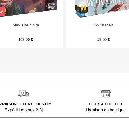
sé


Aperçu rapide
Aperçu rapide
Slay The Spire
Wyrmspan
109,00 €
58,50 €
IVRAISON OFFERTE DÈS 60€
CLICK & COLLECT
Expédition sous 2-3j
Livraison en boutique