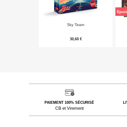
Epui

Aperçu rapide
Sky Team
30,60 €
PAIEMENT 100% SÉCURISÉ
L
CB et Virement