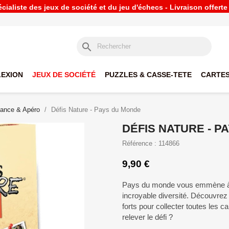
ialiste des jeux de société et du jeu d'échecs - Livraison offert
search
LEXION
JEUX DE SOCIÉTÉ
PUZZLES & CASSE-TETE
CARTES
ance & Apéro
Défis Nature - Pays du Monde
DÉFIS NATURE - P
Référence : 114866
9,90 €
Pays du monde vous emmène à l
incroyable diversité. Découvrez 
forts pour collecter toutes les ca
relever le défi ?