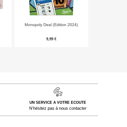


Aperçu rapide
Aper
Monopoly Deal (Edition 2024)
Day
9,99 €
54,
UN SERVICE A VOTRE ECOUTE
N'hésitez pas à nous contacter