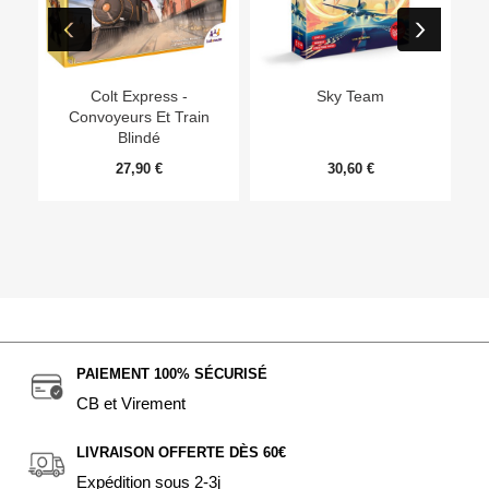
Ep
Colt Express -
Sky Team
Convoyeurs Et Train
Blindé
27,90 €
30,60 €
PAIEMENT 100% SÉCURISÉ
CB et Virement
LIVRAISON OFFERTE DÈS 60€
Expédition sous 2-3j