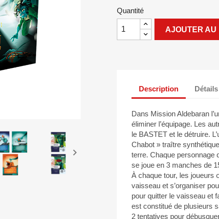
Quantité
AJOUTER AU 
Description
Détails
Dans Mission Aldebaran l’un
éliminer l’équipage. Les aut
le BASTET et le détruire. 
Chabot » traître synthétiq

terre. Chaque personnage di
se joue en 3 manches de 15
À chaque tour, les joueurs
vaisseau et s’organiser po
pour quitter le vaisseau e
est constitué de plusieurs 
2 tentatives pour débusquer