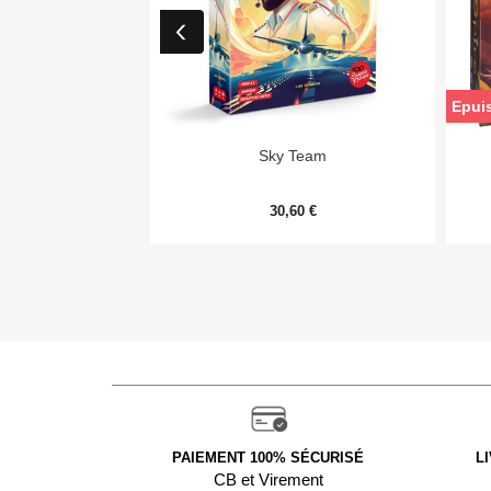
Epui

Aperçu rapide
Sky Team
30,60 €
PAIEMENT 100% SÉCURISÉ
L
CB et Virement