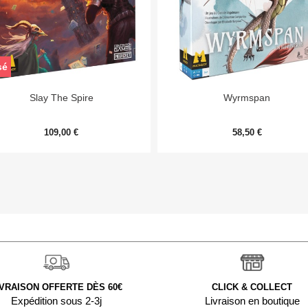
sé


Aperçu rapide
Aperçu rapide
Slay The Spire
Wyrmspan
109,00 €
58,50 €
IVRAISON OFFERTE DÈS 60€
CLICK & COLLECT
Expédition sous 2-3j
Livraison en boutique