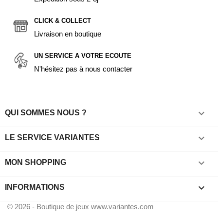
CLICK & COLLECT
Livraison en boutique
UN SERVICE A VOTRE ECOUTE
N'hésitez pas à nous contacter

QUI SOMMES NOUS ?

LE SERVICE VARIANTES

MON SHOPPING
keyboard_arrow_down
INFORMATIONS
© 2026 - Boutique de jeux www.variantes.com