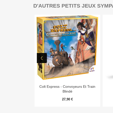
D'AUTRES PETITS JEUX SYMP

Aperçu rapide
Colt Express - Convoyeurs Et Train
Blindé
27,90 €