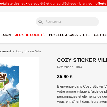
ialiste des jeux de société et du jeu d'échecs - Livraison offert
search
LEXION
JEUX DE SOCIÉTÉ
PUZZLES & CASSE-TETE
CARTES
oppement
Cozy Sticker Ville
COZY STICKER VIL
Référence : 118441
35,90 €
Bienvenue dans Cozy Sticker Vill
votre propre village à l’aide de 
personnages et éléments de déco
vous entraînent dans leurs aven