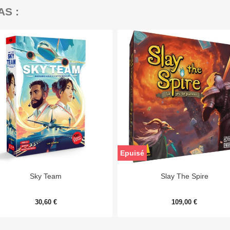
AS :
Epuisé


Aperçu rapide
Aperçu rapide
Sky Team
Slay The Spire
30,60 €
109,00 €