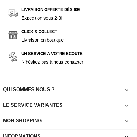
LIVRAISON OFFERTE DÈS 60€
Expédition sous 2-3j
CLICK & COLLECT
Livraison en boutique
UN SERVICE A VOTRE ECOUTE
N'hésitez pas à nous contacter

QUI SOMMES NOUS ?

LE SERVICE VARIANTES

MON SHOPPING
keyboard_arrow_down
INFORMATIONS