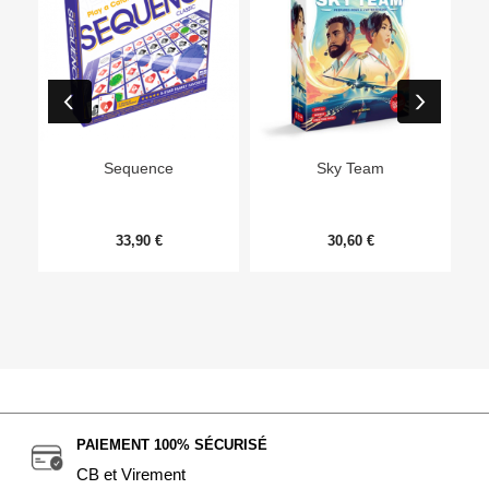
Ep
Sequence
Sky Team
33,90 €
30,60 €
PAIEMENT 100% SÉCURISÉ
CB et Virement