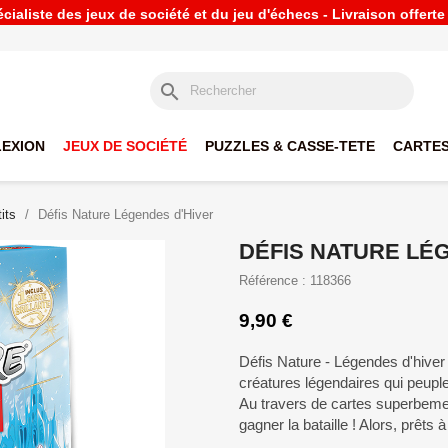
ialiste des jeux de société et du jeu d'échecs - Livraison offert
search
LEXION
JEUX DE SOCIÉTÉ
PUZZLES & CASSE-TETE
CARTES
its
Défis Nature Légendes d'Hiver
DÉFIS NATURE LÉ
Référence : 118366
9,90 €
Défis Nature - Légendes d'hiver
créatures légendaires qui peuple
Au travers de cartes superbement
gagner la bataille ! Alors, prêts à