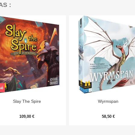
AS :
sé


Aperçu rapide
Aperçu rapide
Slay The Spire
Wyrmspan
109,00 €
58,50 €