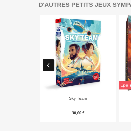
D'AUTRES PETITS JEUX SYMP
Epui

Aperçu rapide
Sky Team
30,60 €