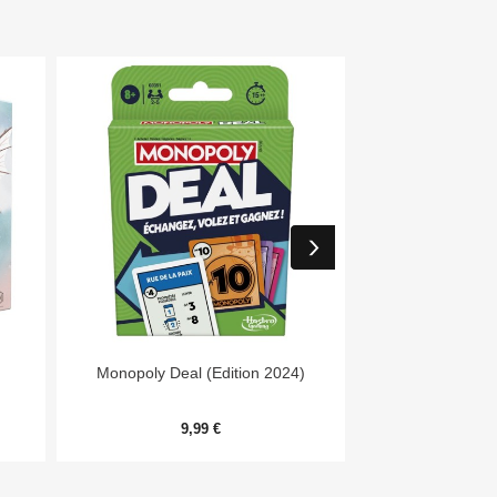


Aperçu rapide
Aper
Monopoly Deal (Edition 2024)
Day
9,99 €
54,