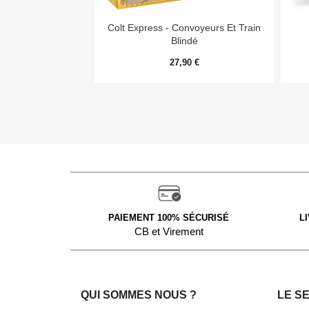

Aperçu rapide
Colt Express - Convoyeurs Et Train
Blindé
27,90 €
PAIEMENT 100% SÉCURISÉ
L
CB et Virement
QUI SOMMES NOUS ?
LE S