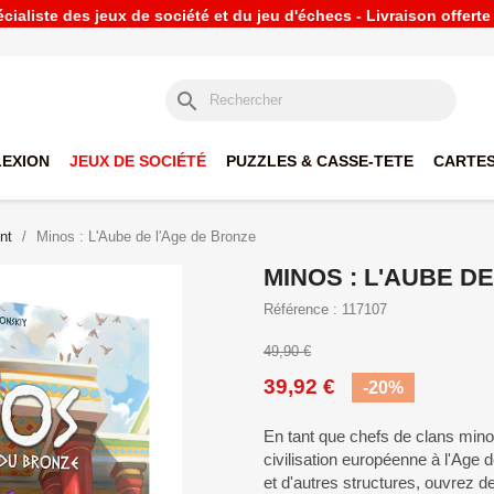
ialiste des jeux de société et du jeu d'échecs - Livraison offert
search
LEXION
JEUX DE SOCIÉTÉ
PUZZLES & CASSE-TETE
CARTES
nt
Minos : L'Aube de l'Age de Bronze
MINOS : L'AUBE D
Référence : 117107
49,90 €
39,92 €
-20%
En tant que chefs de clans minoe
civilisation européenne à l'Age
et d'autres structures, ouvrez 