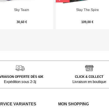


Aperçu rapide
Aperçu rapide
Sky Team
Slay The Spire
30,60 €
109,00 €
IVRAISON OFFERTE DÈS 60€
CLICK & COLLECT
Expédition sous 2-3j
Livraison en boutique
ERVICE VARIANTES
MON SHOPPING