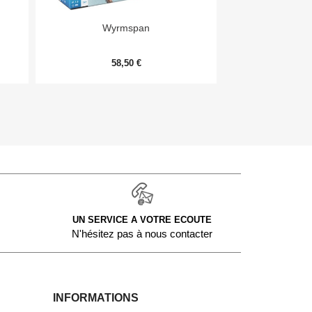


Aperçu rapide
Aper
Wyrmspan
Monopoly Deal
58,50 €
9,
UN SERVICE A VOTRE ECOUTE
N'hésitez pas à nous contacter
INFORMATIONS