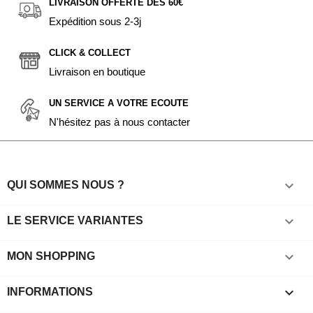
LIVRAISON OFFERTE DÈS 60€
Expédition sous 2-3j
CLICK & COLLECT
Livraison en boutique
UN SERVICE A VOTRE ECOUTE
N'hésitez pas à nous contacter

QUI SOMMES NOUS ?

LE SERVICE VARIANTES

MON SHOPPING
keyboard_arrow_down
INFORMATIONS