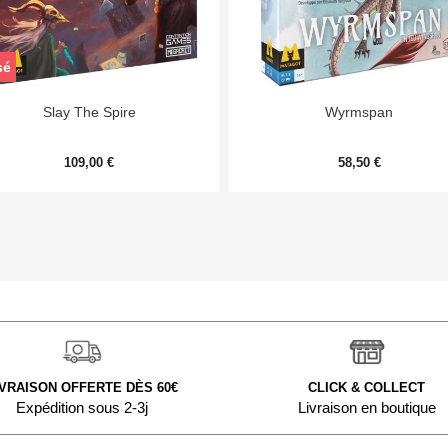
sé


Aperçu rapide
Aperçu rapide
Slay The Spire
Wyrmspan
109,00 €
58,50 €
IVRAISON OFFERTE DÈS 60€
CLICK & COLLECT
Expédition sous 2-3j
Livraison en boutique