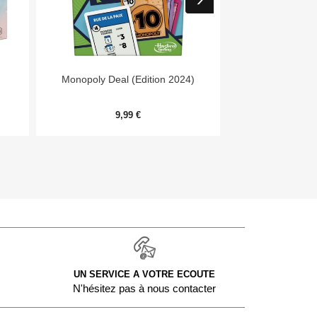


Aperçu rapide
Aper
Monopoly Deal (Edition 2024)
7 Wonders Archit
Me
9,99 €
20,
UN SERVICE A VOTRE ECOUTE
N'hésitez pas à nous contacter