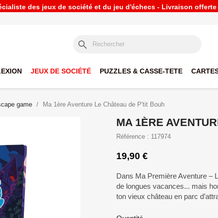
ialiste des jeux de société et du jeu d'échecs - Livraison offert
search
LEXION
JEUX DE SOCIÉTÉ
PUZZLES & CASSE-TETE
CARTES
escape game
Ma 1ère Aventure Le Château de P'tit Bouh
MA 1ÈRE AVENTUR
Référence : 117974
19,90 €
Dans Ma Première Aventure – Le 
de longues vacances... mais hor
ton vieux château en parc d’attrac