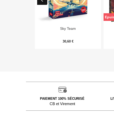
Epui

Aperçu rapide
Sky Team
30,60 €
PAIEMENT 100% SÉCURISÉ
L
CB et Virement