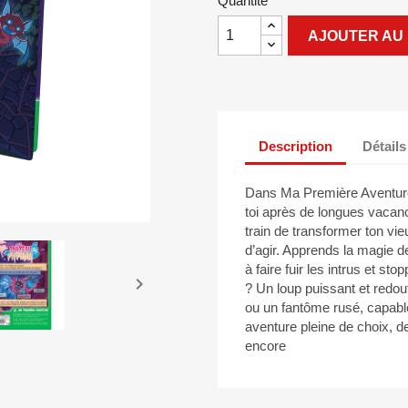
Quantité
AJOUTER AU 
Description
Détails
Dans Ma Première Aventure 
toi après de longues vacan
train de transformer ton vie
d’agir. Apprends la magie de
à faire fuir les intrus et st

? Un loup puissant et redout
ou un fantôme rusé, capabl
aventure pleine de choix, d
encore