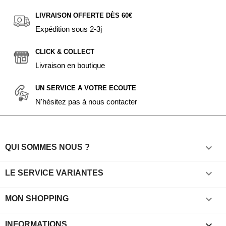
LIVRAISON OFFERTE DÈS 60€
Expédition sous 2-3j
CLICK & COLLECT
Livraison en boutique
UN SERVICE A VOTRE ECOUTE
N'hésitez pas à nous contacter

QUI SOMMES NOUS ?

LE SERVICE VARIANTES

MON SHOPPING
keyboard_arrow_down
INFORMATIONS