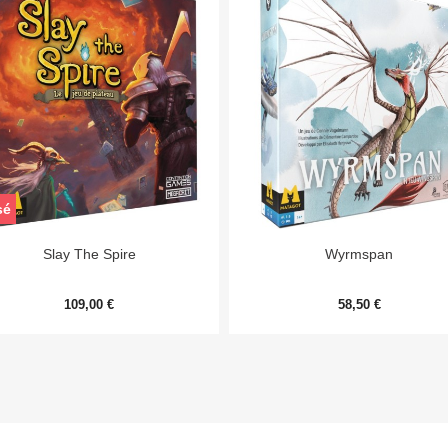
sé


Aperçu rapide
Aperçu rapide
Slay The Spire
Wyrmspan
109,00 €
58,50 €