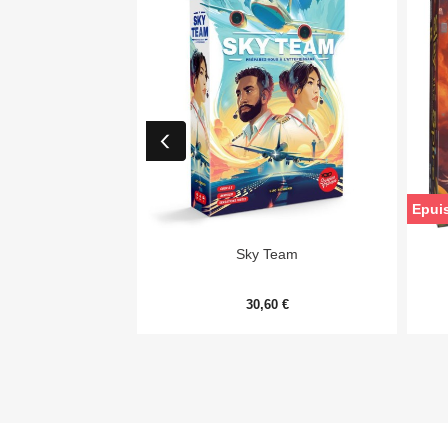
Epui

Aperçu rapide
Sky Team
30,60 €