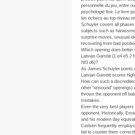
personnelle du jeu, entre o
psychologie fine. Le livre p
les échecs au top niveau e
Schuyler covers all phases 
subjects such as harassme
surprise moves, unusual id
recovering from bad positio
Which opening does better i
Latvian Gambit (1 e4 e5 2 Nf
Nf3 d6)?
As James Schuyler points ou
Latvian Gambit scores high
How can such a discredited
other “unsound” openings) do
throws the opponent off b
mistakes.
Even the very best players 
opponent. Historically, Em
and his modern day equiva
Carlsen frequently employs
fail to counter them correctl