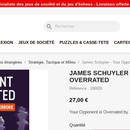
ialiste des jeux de société et du jeu d'échecs - Livraison offert
search
LEXION
JEUX DE SOCIÉTÉ
PUZZLES & CASSE-TETE
CARTES
s étrangères
Stratégie, Tactique et Milieu
James Schuyler - Your Oppo
JAMES SCHUYLER 
OVERRATED
Référence : 106926
27,00 €
Your Opponent is Overrated by
Quantité