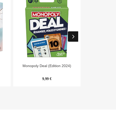


Aperçu rapide
Aper
Monopoly Deal (Edition 2024)
Day
9,99 €
54,