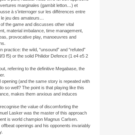
uvertures marginales (gambit letton…) et
ousse à s’interroger sur les différences entre
t le jeu des amateurs…
of the game and discusses other vital
nt, material imbalance, time management,
eas, provocative play, manoeuvres and
ns.
n practice: the wild, “unsound” and “refuted”
3 f5) or the solid Philidor Defence (1 e4 e5 2
t, referring to the definitive Megabase, the
er.
 opening (and the same story is repeated with
 so well? The point is that playing like this
alance, makes them anxious and induces
recognise the value of discomforting the
anuel Lasker was the master of this approach
lent is world champion Magnus Carlsen.
 offbeat openings and his opponents invariably
y.