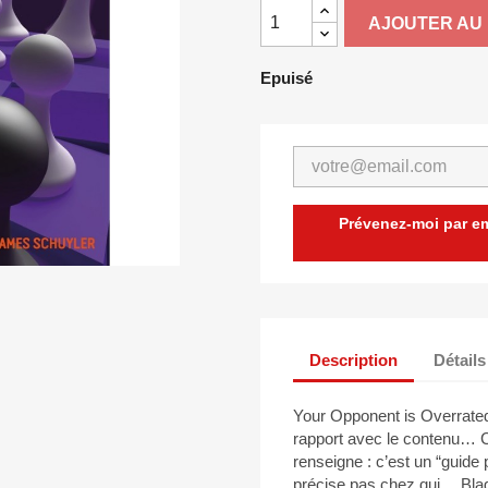
AJOUTER AU 
Epuisé
Prévenez-moi par ema
Description
Détails
Your Opponent is Overrated
rapport avec le contenu… C
renseigne : c’est un “guide
précise pas chez qui… Blagu