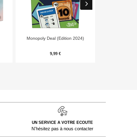


Aperçu rapide
Aper
Monopoly Deal (Edition 2024)
Day
9,99 €
54,
UN SERVICE A VOTRE ECOUTE
N'hésitez pas à nous contacter