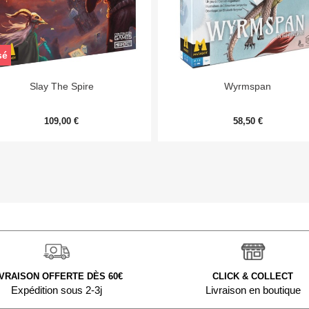
sé


Aperçu rapide
Aperçu rapide
Slay The Spire
Wyrmspan
109,00 €
58,50 €
IVRAISON OFFERTE DÈS 60€
CLICK & COLLECT
Expédition sous 2-3j
Livraison en boutique