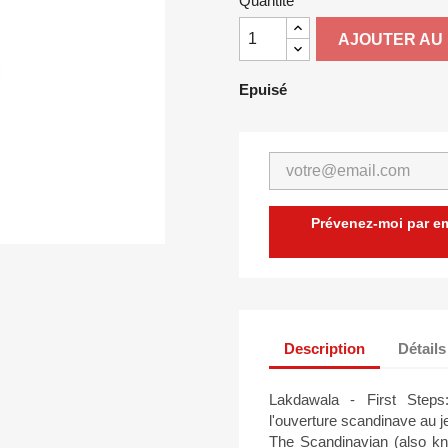
Quantité
AJOUTER AU 
Epuisé
Prévenez-moi par ema
Description
Détails
Lakdawala - First Steps
l'ouverture scandinave au j
The Scandinavian (also k