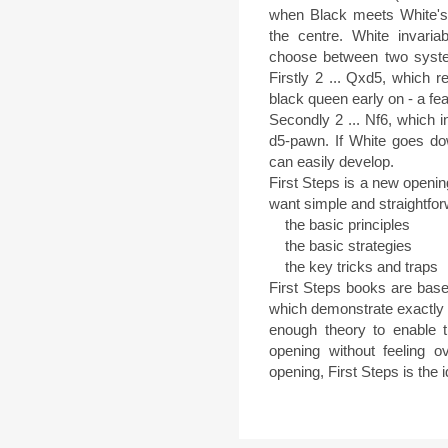
when Black meets White's 1
the centre. White invari
choose between two syste
Firstly 2 ... Qxd5, which 
black queen early on - a fea
Secondly 2 ... Nf6, which i
d5-pawn. If White goes dow
can easily develop.
First Steps is a new openin
want simple and straightfo
the basic principles
the basic strategies
the key tricks and traps
First Steps books are base
which demonstrate exactly w
enough theory to enable t
opening without feeling 
opening, First Steps is the i