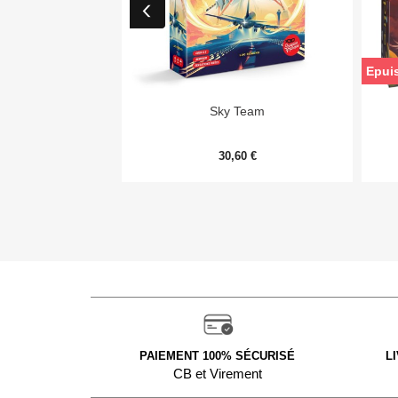
Epui

Aperçu rapide
Sky Team
30,60 €
PAIEMENT 100% SÉCURISÉ
L
CB et Virement