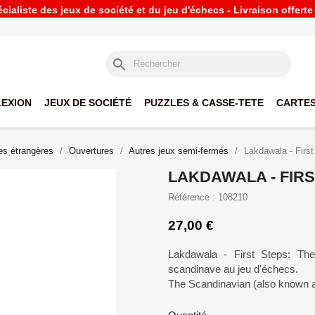
ialiste des jeux de société et du jeu d'échecs - Livraison offert
search
LEXION
JEUX DE SOCIÉTÉ
PUZZLES & CASSE-TETE
CARTES
s étrangères
Ouvertures
Autres jeux semi-fermés
Lakdawala - Firs
LAKDAWALA - FIRS
Référence : 108210
27,00 €
Lakdawala - First Steps: The 
scandinave au jeu d'échecs.
The Scandinavian (also known a