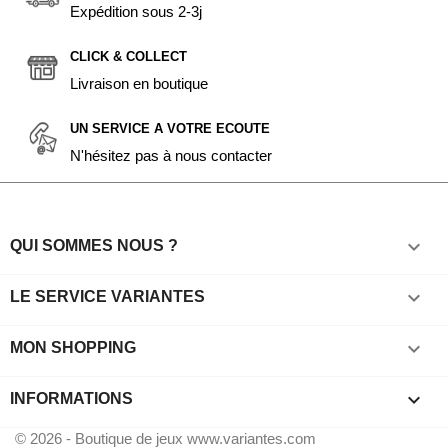
Expédition sous 2-3j
CLICK & COLLECT
Livraison en boutique
UN SERVICE A VOTRE ECOUTE
N'hésitez pas à nous contacter

QUI SOMMES NOUS ?

LE SERVICE VARIANTES

MON SHOPPING
keyboard_arrow_down
INFORMATIONS
© 2026 - Boutique de jeux www.variantes.com