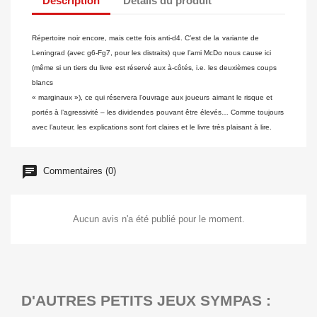
Description
Détails du produit
Répertoire noir encore, mais cette fois anti-d4. C’est de la
variante de
Leningrad (avec g6-Fg7, pour les distraits)
que l’ami McDo nous cause ici
(même si un tiers du livre
est réservé aux à-côtés, i.e. les deuxièmes coups
blancs
« marginaux »), ce qui réservera l’ouvrage aux joueurs
aimant le risque et
portés à l’agressivité – les dividendes
pouvant être élevés… Comme toujours
avec l’auteur, les
explications sont fort claires et le livre très plaisant à lire.
Commentaires (0)
Aucun avis n'a été publié pour le moment.
D'AUTRES PETITS JEUX SYMPAS :