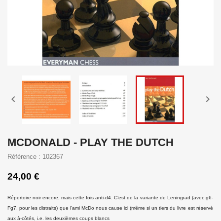


MCDONALD - PLAY THE DUTCH
Référence : 102367
24,00 €
Répertoire noir encore, mais cette fois anti-d4. C’est de la
variante de Leningrad (avec g6-
Fg7, pour les distraits)
que l’ami McDo nous cause ici (même si un tiers du livre
est réservé
aux à-côtés, i.e. les deuxièmes coups blancs