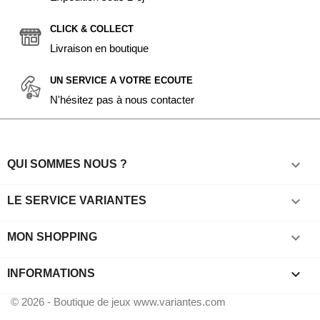
CLICK & COLLECT
Livraison en boutique
UN SERVICE A VOTRE ECOUTE
N'hésitez pas à nous contacter

QUI SOMMES NOUS ?

LE SERVICE VARIANTES

MON SHOPPING
keyboard_arrow_down
INFORMATIONS
© 2026 - Boutique de jeux www.variantes.com