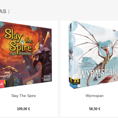
AS :
sé


Aperçu rapide
Aperçu rapide
Slay The Spire
Wyrmspan
109,00 €
58,50 €