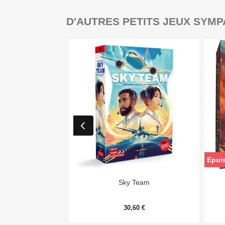
D'AUTRES PETITS JEUX SYMP
Epui

Aperçu rapide
Sky Team
30,60 €