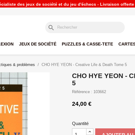
ialiste des jeux de société et du jeu d'échecs - Livraison offert
search
LEXION
JEUX DE SOCIÉTÉ
PUZZLES & CASSE-TETE
CARTES
ctiques & problèmes
CHO HYE YEON - Creative Life & Death Tome 5
CHO HYE YEON - C
5
Référence : 103662
24,00 €
Quantité