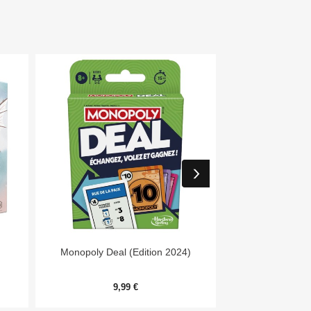


Aperçu rapide
Aper
Monopoly Deal (Edition 2024)
Harm
9,99 €
32,