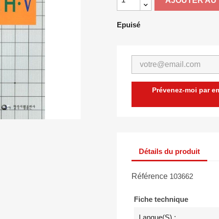
AJOUTER AU 
Epuisé
Prévenez-moi par ema
Détails du produit
Référence
103662
Fiche technique
Langue(s) :