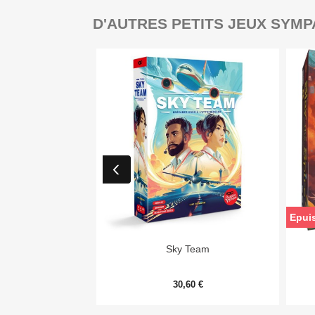
D'AUTRES PETITS JEUX SYMP
Epui

Aperçu rapide
Sky Team
30,60 €