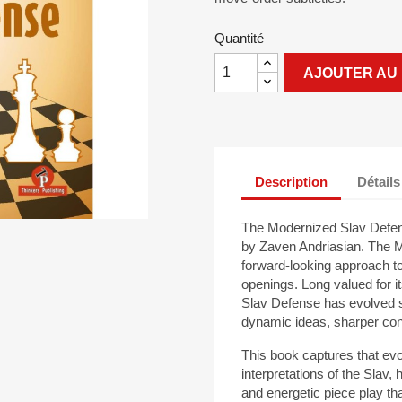
Quantité
AJOUTER AU 
Description
Détails
The Modernized Slav Defen
by Zaven Andriasian. The 
forward-looking approach to
openings. Long valued for its
Slav Defense has evolved s
dynamic ideas, sharper con
This book captures that ev
interpretations of the Slav, 
and energetic piece play tha