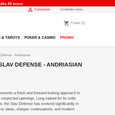
e dès 60 euros

Connexion
Contactez-nous
shopping_cart
Panier
(0)
 & TAROTS
POKER & CASINO
PROMO
Defense - Andriasian
SLAV DEFENSE - ANDRIASIAN
esents a fresh and forward-looking approach to
 respected openings. Long valued for its solid
ce, the Slav Defense has evolved significantly in
c ideas, sharper continuations, and modern