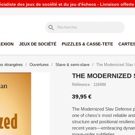
ialiste des jeux de société et du jeu d'échecs - Livraison offert
search
LEXION
JEUX DE SOCIÉTÉ
PUZZLES & CASSE-TETE
CARTES
s étrangères
Ouvertures
Slave & semi-slave
The Modernized Slav 
THE MODERNIZED 
Référence : 118489
39,95 €
The Modernized Slav Defense pr
one of chess’s most reliable and
structure and positional resilien
recent years—embracing dynami
move-order subtleties.