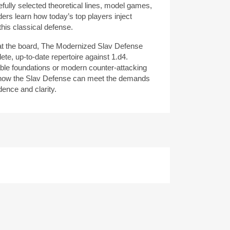
efully selected theoretical lines, model games,
ders learn how today’s top players inject
this classical defense.
 at the board, The Modernized Slav Defense
te, up-to-date repertoire against 1.d4.
le foundations or modern counter-attacking
how the Slav Defense can meet the demands
ence and clarity.