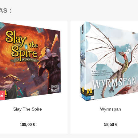
AS :
sé


Aperçu rapide
Aperçu rapide
Slay The Spire
Wyrmspan
109,00 €
58,50 €