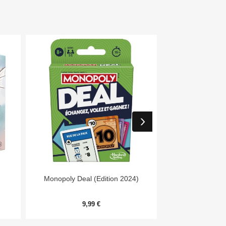


Aperçu rapide
Aper
Monopoly Deal (Edition 2024)
Day
9,99 €
54,