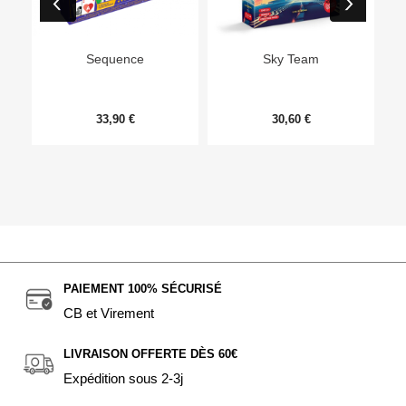
Ep
Sequence
Sky Team
33,90 €
30,60 €
PAIEMENT 100% SÉCURISÉ
CB et Virement
LIVRAISON OFFERTE DÈS 60€
Expédition sous 2-3j